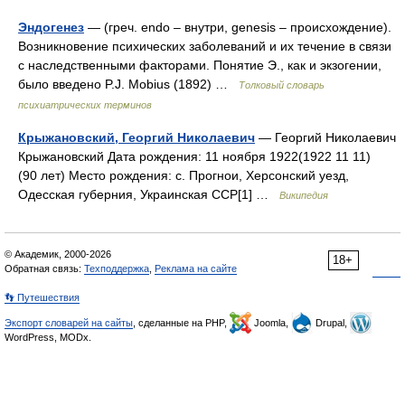
Эндогенез
— (греч. endo – внутри, genesis – происхождение).
Возникновение психических заболеваний и их течение в связи
с наследственными факторами. Понятие Э., как и экзогении,
было введено P.J. Mobius (1892) …
Толковый словарь
психиатрических терминов
Крыжановский, Георгий Николаевич
— Георгий Николаевич
Крыжановский Дата рождения: 11 ноября 1922(1922 11 11)
(90 лет) Место рождения: с. Прогнои, Херсонский уезд,
Одесская губерния, Украинская ССР[1] …
Википедия
© Академик, 2000-2026
18+
Обратная связь:
Техподдержка
,
Реклама на сайте
👣 Путешествия
Экспорт словарей на сайты
, сделанные на PHP,
Joomla,
Drupal,
WordPress, MODx.